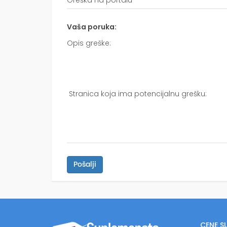
Vaša poruka:
Pošalji
CENE S