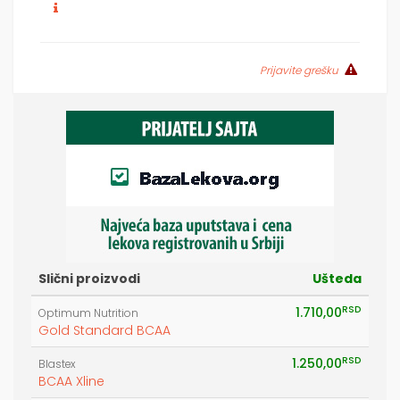
Prijavite grešku
Slični proizvodi
Ušteda
RSD
1.710,00
Optimum Nutrition
Gold Standard BCAA
RSD
1.250,00
Blastex
BCAA Xline