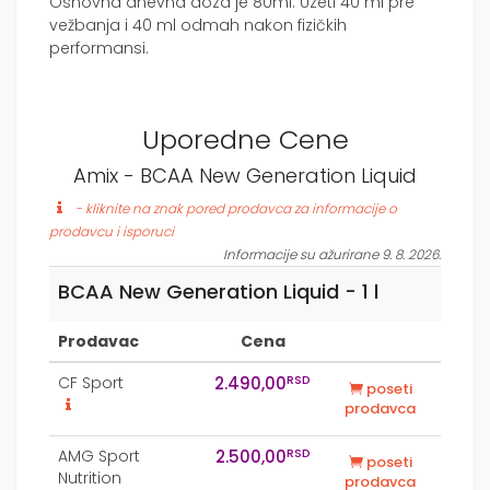
Osnovna dnevna doza je 80ml. Uzeti 40 ml pre
vežbanja i 40 ml odmah nakon fizičkih
performansi.
Uporedne Cene
Amix - BCAA New Generation Liquid
- kliknite na znak pored prodavca za informacije o
prodavcu i isporuci
Informacije su ažurirane 9. 8. 2026.
BCAA New Generation Liquid - 1 l
Prodavac
Cena
RSD
CF Sport
2.490,00
poseti
prodavca
RSD
AMG Sport
2.500,00
poseti
Nutrition
prodavca