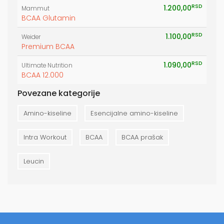
RSD
1.200,00
Mammut
BCAA Glutamin
RSD
1.100,00
Weider
Premium BCAA
RSD
1.090,00
Ultimate Nutrition
BCAA 12.000
Povezane kategorije
Amino-kiseline
Esencijalne amino-kiseline
Intra Workout
BCAA
BCAA prašak
Leucin