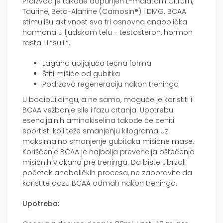
Proizvod je takođe dopunjen L-malatom Citrulin,
Taurine, Beta-Alanine (Carnosin®) i DMG. BCAA
stimulišu aktivnost sva tri osnovna anabolička
hormona u ljudskom telu - testosteron, hormon
rasta i insulin.
Lagano upijajuća tečna forma
Štiti mišiće od gubitka
Podržava regeneraciju nakon treninga
U bodibuildingu, a ne samo, moguće je koristiti i
BCAA vežbanje sile i fazu crtanja. Upotrebu
esencijalnih aminokiselina takođe će ceniti
sportisti koji teže smanjenju kilograma uz
maksimalno smanjenje gubitaka mišićne mase.
Korišćenje BCAA je najbolja prevencija oštećenja
mišićnih vlakana pre treninga. Da biste ubrzali
početak anaboličkih procesa, ne zaboravite da
koristite dozu BCAA odmah nakon treninga.
Upotreba: