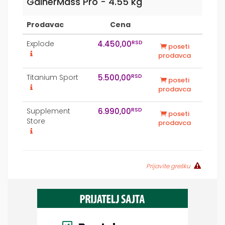
GainerMass Pro - 4.55 kg
Prodavac
Cena
RSD
Explode
4.450,00
poseti
prodavca
RSD
Titanium Sport
5.500,00
poseti
prodavca
RSD
Supplement
6.990,00
poseti
Store
prodavca
Prijavite grešku