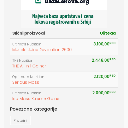
Slični proizvodi
Ušteda
RSD
3.100,00
Ultimate Nutrition
Muscle Juice Revolution 2600
RSD
2.448,00
THE Nutrition
THE All In 1 Gainer
RSD
2.120,00
Optimum Nutrition
Serious Mass
RSD
2.090,00
Ultimate Nutrition
Iso Mass Xtreme Gainer
Povezane kategorije
Proteini