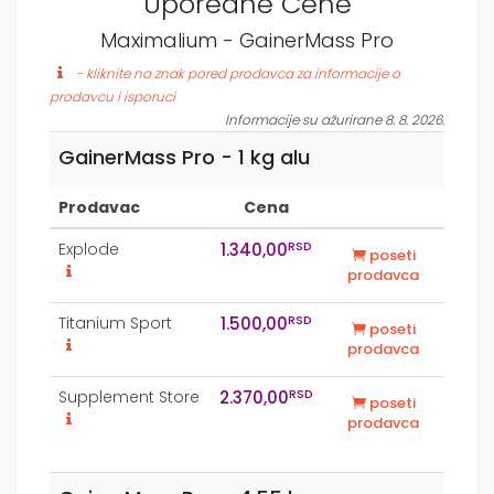
Uporedne Cene
Maximalium - GainerMass Pro
- kliknite na znak pored prodavca za informacije o
prodavcu i isporuci
Informacije su ažurirane 8. 8. 2026.
GainerMass Pro - 1 kg alu
Prodavac
Cena
RSD
Explode
1.340,00
poseti
prodavca
RSD
Titanium Sport
1.500,00
poseti
prodavca
RSD
Supplement Store
2.370,00
poseti
prodavca