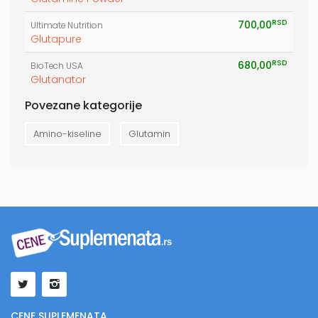
RSD
700,00
Ultimate Nutrition
Glutapure
RSD
680,00
BioTech USA
Glutanator
Povezane kategorije
Amino-kiseline
Glutamin
CENE SUPLEMENATA