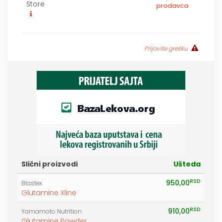
Store
prodavca
Prijavite grešku
Slični proizvodi
Ušteda
RSD
950,00
Blastex
Glutamine Xline
RSD
910,00
Yamamoto Nutrition
Glutamine Powder