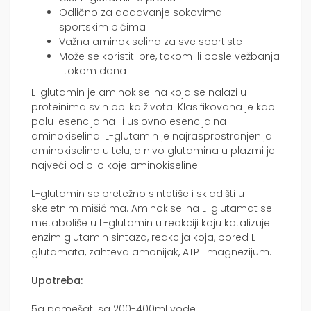
Odlično za dodavanje sokovima ili
sportskim pićima
Važna aminokiselina za sve sportiste
Može se koristiti pre, tokom ili posle vežbanja
i tokom dana
L-glutamin je aminokiselina koja se nalazi u
proteinima svih oblika života. Klasifikovana je kao
polu-esencijalna ili uslovno esencijalna
aminokiselina. L-glutamin je najrasprostranjenija
aminokiselina u telu, a nivo glutamina u plazmi je
najveći od bilo koje aminokiseline.
L-glutamin se pretežno sintetiše i skladišti u
skeletnim mišićima. Aminokiselina L-glutamat se
metaboliše u L-glutamin u reakciji koju katalizuje
enzim glutamin sintaza, reakcija koja, pored L-
glutamata, zahteva amonijak, ATP i magnezijum.
Upotreba:
5g pomešati sa 200-400ml vode.