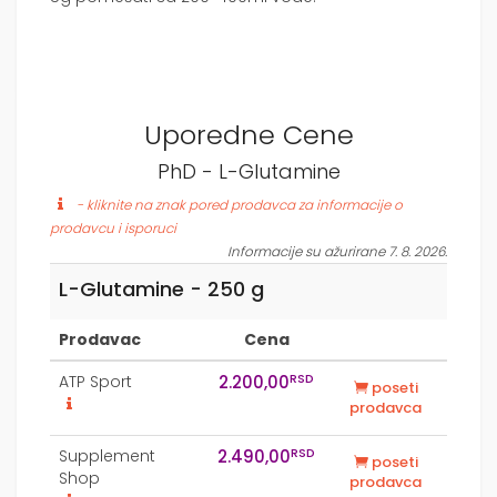
Uporedne Cene
PhD - L-Glutamine
- kliknite na znak pored prodavca za informacije o
prodavcu i isporuci
Informacije su ažurirane 7. 8. 2026.
L-Glutamine - 250 g
Prodavac
Cena
RSD
ATP Sport
2.200,00
poseti
prodavca
RSD
Supplement
2.490,00
poseti
Shop
prodavca