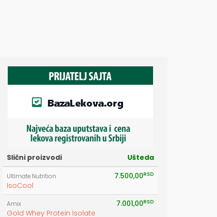
Slični proizvodi
Ušteda
RSD
7.500,00
Ultimate Nutrition
IsoCool
RSD
7.001,00
Amix
Gold Whey Protein Isolate