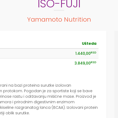
ISO-FUJI
Yamamoto Nutrition
Ušteda
RSD
1.440,00
RSD
3.849,00
rani na bazi proteina surutke izolovan
nim protokom. Pogodan je za sportiste koji se bave
rinose rastu i održavanju mišićne mase. Proizvod je
 umora i prirodnim digestivnim enzimom
iseline razgranatog lanca (BCAA). Izolovani protein
iji oblik surutke.