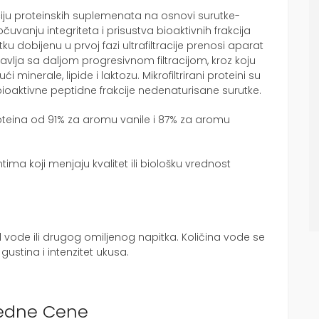
laciju proteinskih suplemenata na osnovi surutke-
u očuvanju integriteta i prisustva bioaktivnih frakcija
tku dobijenu u prvoj fazi ultrafiltracije prenosi aparat
stavlja sa daljom progresivnom filtracijom, kroz koju
i minerale, lipide i laktozu. Mikrofiltrirani proteini su
ioaktivne peptidne frakcije nedenaturisane surutke.
oteina od 91% za aromu vanile i 87% za aromu
ima koji menjaju kvalitet ili biološku vrednost
vode ili drugog omiljenog napitka. Količina vode se
gustina i intenzitet ukusa.
edne Cene