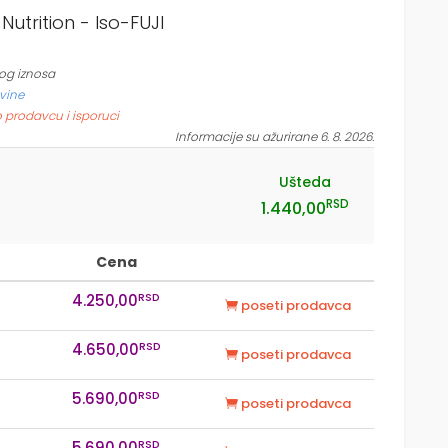
trition - Iso-FUJI
og iznosa
vine
o prodavcu i isporuci
Informacije su ažurirane 6. 8. 2026.
Ušteda
RSD
1.440,00
Cena
RSD
4.250,00
poseti prodavca
RSD
4.650,00
poseti prodavca
RSD
5.690,00
poseti prodavca
RSD
5.690,00