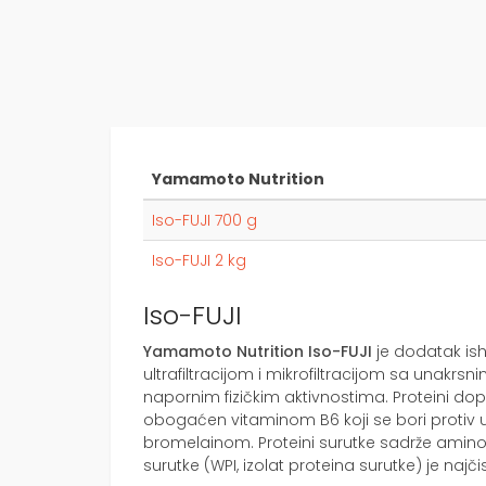
Yamamoto Nutrition
Iso-FUJI 700 g
Iso-FUJI 2 kg
Iso-FUJI
Yamamoto Nutrition Iso-FUJI
je dodatak ish
ultrafiltracijom i mikrofiltracijom sa unakrs
napornim fizičkim aktivnostima. Proteini dop
obogaćen vitaminom B6 koji se bori protiv
bromelainom. Proteini surutke sadrže aminok
surutke (WPI, izolat proteina surutke) je najčist