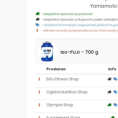
Yamamoto Nu
- besplatna isporuka za proizvod
- besplatna isporuka uz kupovinu preko odredjen
- dodatne informacije i pogodnosti prilikom kupo
- kliknite na znak pored prodavca za informacije 
Iso-FUJI - 700 g
Prodavac
Info
ExYu Fitness Shop
Ogistra Nutrition Shop
Olympia Shop
Supplement Store