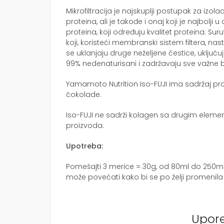
Mikrofiltracija je najskuplji postupak za izo
proteina, ali je takođe i onaj koji je najbolji 
proteina, koji određuju kvalitet proteina. Suru
koji, koristeći membranski sistem filtera, na
se uklanjaju druge neželjene čestice, uključujuć
99% nedenaturisani i zadržavaju sve važne b
Yamamoto Nutrition Iso-FUJI ima sadržaj pr
čokolade.
Iso-FUJI ne sadrži kolagen sa drugim element
proizvoda.
Upotreba:
Pomešajti 3 merice = 30g, od 80ml do 250ml 
može povećati kako bi se po želji promenila 
Upor