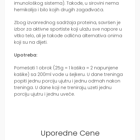
imunološkog sistema). Takođe, u sirovini nema
hemikalija i bilo kojih drugih zagađivača.
Zbog izvanrednog sadržaja proteina, savršen je
izbor za aktivne sportiste koji ulažu sve napore u
vitko telo, ali je takođe odlična alternativa onima
koji su na dijeti.
Upotreba:
Pomešati 1 obrok (25g = 1 kašika = 2 napunjene
kašike) sa 200ml vode u šejkeru. U dane treninga
popiti jednu porciju ujutru i jednu odmah nakon
treninga. U dane koji ne treniraju, uzeti jednu
porciju ujutru i jednu uveče.
Uporedne Cene