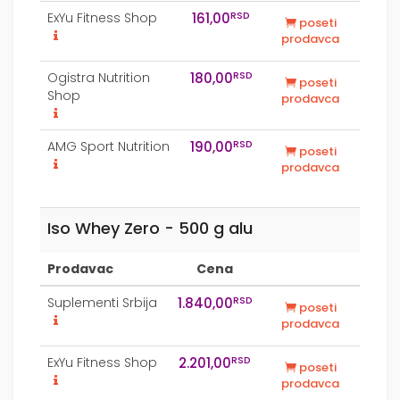
RSD
ExYu Fitness Shop
161,00
poseti
prodavca
RSD
Ogistra Nutrition
180,00
poseti
Shop
prodavca
RSD
AMG Sport Nutrition
190,00
poseti
prodavca
Iso Whey Zero - 500 g alu
Prodavac
Cena
RSD
Suplementi Srbija
1.840,00
poseti
prodavca
RSD
ExYu Fitness Shop
2.201,00
poseti
prodavca