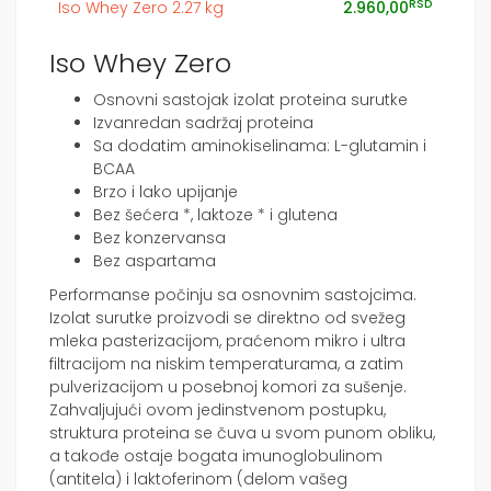
RSD
Iso Whey Zero 2.27 kg
2.960,00
Iso Whey Zero
Osnovni sastojak izolat proteina surutke
Izvanredan sadržaj proteina
Sa dodatim aminokiselinama: L-glutamin i
BCAA
Brzo i lako upijanje
Bez šećera *, laktoze * i glutena
Bez konzervansa
Bez aspartama
Performanse počinju sa osnovnim sastojcima.
Izolat surutke proizvodi se direktno od svežeg
mleka pasterizacijom, praćenom mikro i ultra
filtracijom na niskim temperaturama, a zatim
pulverizacijom u posebnoj komori za sušenje.
Zahvaljujući ovom jedinstvenom postupku,
struktura proteina se čuva u svom punom obliku,
a takođe ostaje bogata imunoglobulinom
(antitela) i laktoferinom (delom vašeg