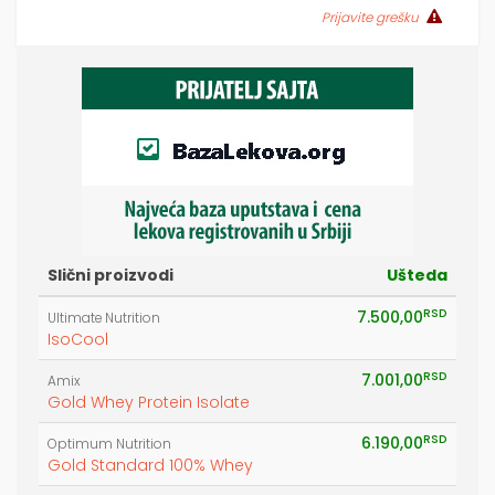
Prijavite grešku
Slični proizvodi
Ušteda
RSD
7.500,00
Ultimate Nutrition
IsoCool
RSD
7.001,00
Amix
Gold Whey Protein Isolate
RSD
6.190,00
Optimum Nutrition
Gold Standard 100% Whey