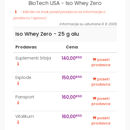
BioTech USA - Iso Whey Zero
- kliknite na znak pored prodavca za informacije o
prodavcu i isporuci
Informacije su ažurirane 9. 8. 2026.
Iso Whey Zero - 25 g alu
Prodavac
Cena
RSD
Suplementi Srbija
140,00
poseti
prodavca
RSD
Explode
150,00
poseti
prodavca
RSD
Pansport
160,00
poseti
prodavca
RSD
Vitalikum
160,00
poseti
prodavca