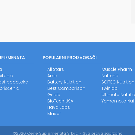
UPLEMENATA
POPULARNI PROIZVOĐAČI
a
All Stars
Muscle Pharm
itanja
Amix
Nutrend
nost podataka
Battery Nutrition
SCITEC Nutrition
korišćenja
Best Comparison
Twinlab
t
Guide
Ultimate Nutriti
BioTech USA
Yamamoto Nutr
Haya Labs
Maxler
©2026 Cene Suplemenata Srbija - Sva prava zadržana