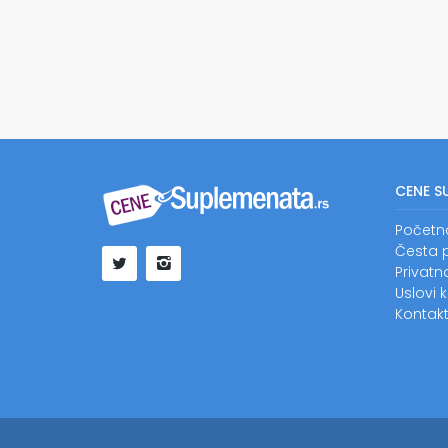
CENE S
Početn
Česta p
Privat
Uslovi 
Kontak