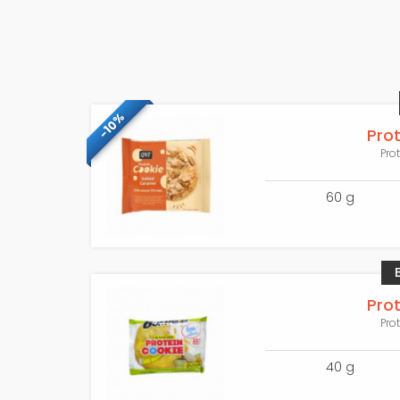
-10%
Pro
Prot
60 g
Pro
Prot
40 g