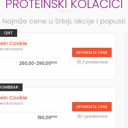
PROTEINSKI KOLAČIĆI
Najniže cene u Srbiji, akcije i popusti
QNT
tein Cookie
einski kolačići
UPOREDITE CENE
2 prodavnice
RSD
260,00-290,00
BOMBBAR
tein Cookie
einski kolačići
UPOREDITE CENE
1 prodavnica
RSD
190,00