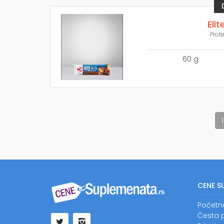
Eli
Prot
60 g
1
CENE S
Početn
Česta p