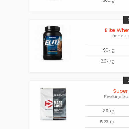
300 g
Elite Whe
Protein su
907 g
2.27 kg
Super
Povećanje tele
2.9 kg
5.23 kg