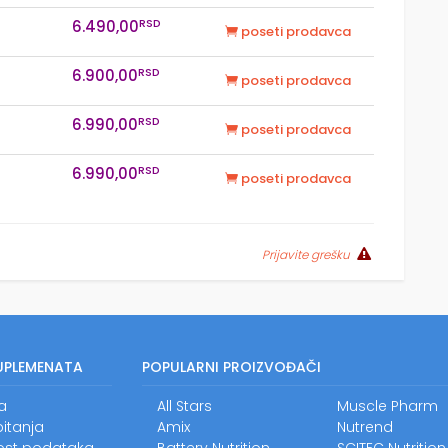
RSD
6.490,00
poseti prodavca
RSD
6.900,00
poseti prodavca
RSD
6.990,00
poseti prodavca
RSD
6.990,00
poseti prodavca
Prijavite grešku
UPLEMENATA
POPULARNI PROIZVOĐAČI
a
All Stars
Muscle Pharm
itanja
Amix
Nutrend