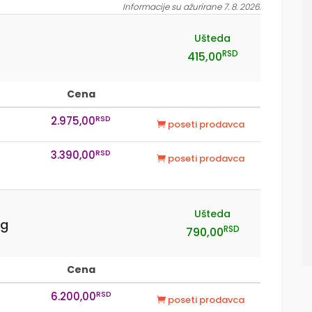
Informacije su ažurirane 7. 8. 2026.
Ušteda
RSD
415,00
Cena
RSD
2.975,00
poseti prodavca
RSD
3.390,00
poseti prodavca
Ušteda
kg
RSD
790,00
Cena
RSD
6.200,00
poseti prodavca