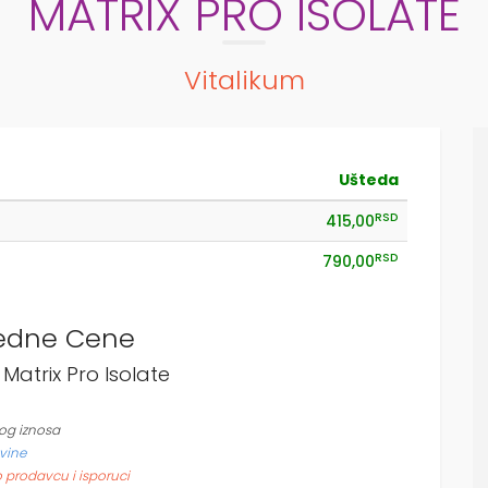
MATRIX PRO ISOLATE
Vitalikum
Ušteda
RSD
415,00
RSD
790,00
edne Cene
 Matrix Pro Isolate
og iznosa
vine
o prodavcu i isporuci