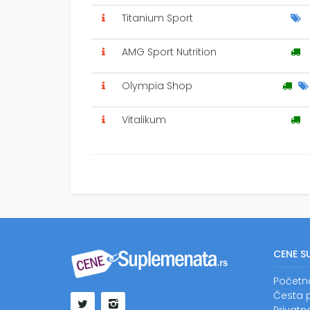
Titanium Sport
AMG Sport Nutrition
Olympia Shop
Vitalikum
CENE S
Početn
Česta p