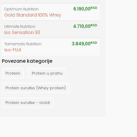
RSD
6.190,00
Optimum Nutrition
Gold Standard 100% Whey
RSD
4.710,00
Ultimate Nutrition
Iso Sensation 93
RSD
3.849,00
Yamamoto Nutrition
Iso-FUJI
Povezane kategorije
Proteini
Protein u prahu
Protein surutke (Whey protein)
Protein surutke - izolat